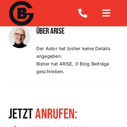
Zum
Inhalt
Toggle
springen
Navigat
Über
ARISE
Home
Der Autor hat bisher keine Details
Über uns
angegeben.
Bisher hat ARISE, 0 Blog Beiträge
geschrieben.
Service
Jobs
JETZT
ANRUFEN:
Ratgeber