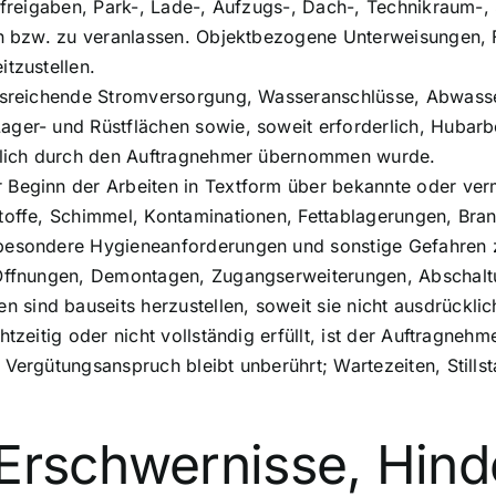
sfreigaben, Park-, Lade-, Aufzugs-, Dach-, Technikraum-, 
len bzw. zu veranlassen. Objektbezogene Unterweisungen, 
itzustellen.
 ausreichende Stromversorgung, Wasseranschlüsse, Abwass
ager- und Rüstflächen sowie, soweit erforderlich, Hubarb
ücklich durch den Auftragnehmer übernommen wurde.
 Beginn der Arbeiten in Textform über bekannte oder verm
stoffe, Schimmel, Kontaminationen, Fettablagerungen, Br
 besondere Hygieneanforderungen und sonstige Gefahren z
e Öffnungen, Demontagen, Zugangserweiterungen, Abschalt
sind bauseits herzustellen, soweit sie nicht ausdrücklic
tzeitig oder nicht vollständig erfüllt, ist der Auftragnehm
 Vergütungsanspruch bleibt unberührt; Wartezeiten, Still
Erschwernisse, Hind