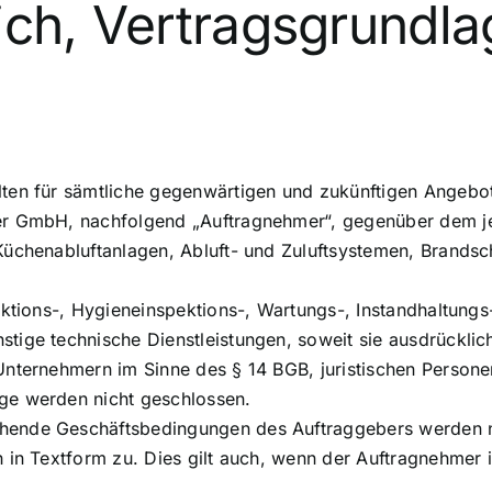
ich, Vertragsgrundl
ten für sämtliche gegenwärtigen und zukünftigen Angebot
ler GmbH, nachfolgend „Auftragnehmer“, gegenüber dem 
Küchenabluftanlagen, Abluft- und Zuluftsystemen, Brands
ektions-, Hygieneinspektions-, Wartungs-, Instandhaltung
tige technische Dienstleistungen, soweit sie ausdrückli
nternehmern im Sinne des § 14 BGB, juristischen Personen
ge werden nicht geschlossen.
ende Geschäftsbedingungen des Auftraggebers werden nic
h in Textform zu. Dies gilt auch, wenn der Auftragnehme