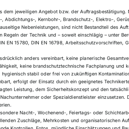
s dem jeweiligen Angebot bzw. der Auftragsbestätigung. N
Abdichtungs-, Kernbohr-, Brandschutz-, Elektro-, Gerüst-
seitige Nebenleistungen, sind nicht Bestandteil des Auft
 Regeln der Technik und – soweit einschlägig – unter Ber
IN EN 15780, DIN EN 16798, Arbeitsschutzvorschriften, 
usdrücklich anders vereinbart, keine planerische Gesamtv
higkeit, keine brandschutztechnische Fachplanung und k
 hygienisch stabil oder frei von zukünftigen Kontamination
bart, erfolgt der Einsatz durch ein geeignetes Techniker
ragten Leistung, dem Sicherheitskonzept und den tatsäch
 Nachunternehmer oder Spezialdienstleister einzusetzen. 
erien.
esondere Nacht-, Wochenend-, Feiertags- oder Schichtarbe
fallenden Zuschläge, Mehrkosten und organisatorischen A
rende Kontrollen, Fotos, mündliche Einschätzungen und Ba