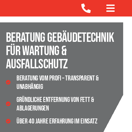
Zum
Toggle
Inhalt
springen
Navigat
Home
Beratung Gebäudetechnik
für Wartung &
Über uns
Ausfallschutz
Service
Beratung vom Profi – transparent &
unabhängig
Jobs
Gründliche Entfernung von Fett &
Ablagerungen
Ratgeber
Über 40 Jahre Erfahrung im Einsatz
Kontakt