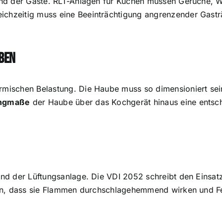
und der Gäste.
RLT-Anlagen für Küchen
müssen Gerüche, W
eichzeitig muss eine Beeinträchtigung angrenzender Gast
ben
ermischen Belastung. Die Haube muss so dimensioniert sei
ngmaße
der Haube über das Kochgerät hinaus eine entsch
Feind der Lüftungsanlage. Die VDI 2052 schreibt den Eins
sein, dass sie Flammen durchschlagehemmend wirken und Fet