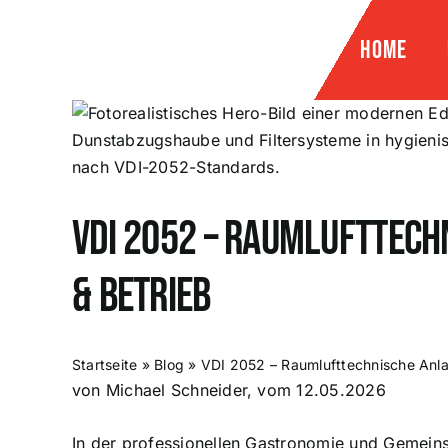
Zum
Inhalt
Home
springen
Zeige
grösseres
Bild
VDI 2052 – Raumlufttec
& Betrieb
Startseite
»
Blog
»
VDI 2052 – Raumlufttechnische Anla
von Michael Schneider, vom 12.05.2026
In der professionellen Gastronomie und Gemeinsch